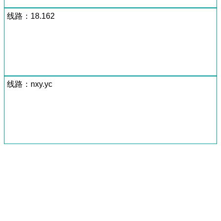
线路：18.162
线路：nxy.yc