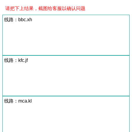
请把下上结果，截图给客服以确认问题
线路：bbc.xh
线路：kfc.jf
线路：mca.kl